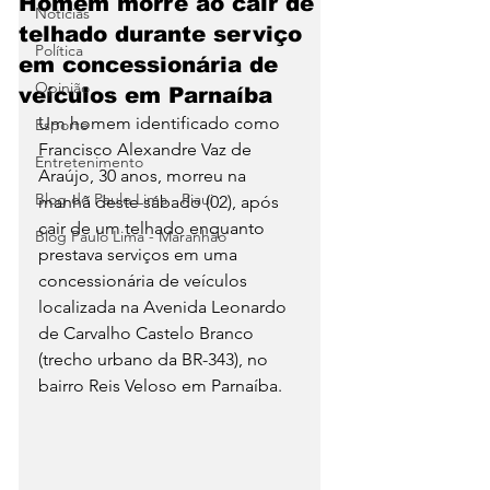
Homem morre ao cair de
Notícias
telhado durante serviço
Política
em concessionária de
Opinião
veículos em Parnaíba
Um homem identificado como 
Esporte
Francisco Alexandre Vaz de 
Entretenimento
Araújo, 30 anos, morreu na 
Blog do Paulo Lima - Piaui
manhã deste sábado (02), após 
cair de um telhado enquanto 
Blog Paulo Lima - Maranhão
prestava serviços em uma 
concessionária de veículos 
localizada na Avenida Leonardo 
de Carvalho Castelo Branco 
(trecho urbano da BR-343), no 
bairro Reis Veloso em Parnaíba.