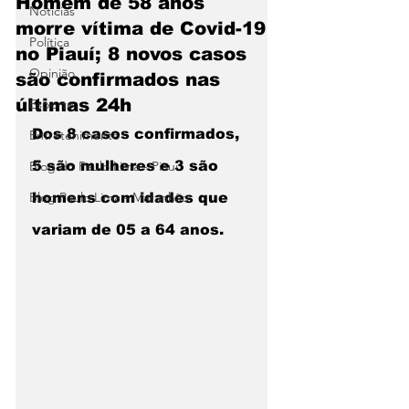
Homem de 58 anos
Notícias
morre vítima de Covid-19
Política
no Piauí; 8 novos casos
Opinião
são confirmados nas
últimas 24h
Esporte
Dos 8 casos confirmados, 
Entretenimento
Blog do Paulo Lima - Piaui
5 são mulheres e 3 são 
Blog Paulo Lima - Maranhão
homens com idades que 
variam de 05 a 64 anos.