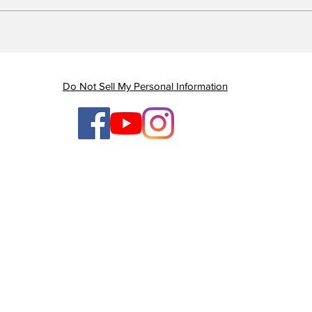
Piauí registra queda de
Em 
quase 47% nas mortes
Gov
por AVC e redução dos
gan
índices de mortalidade
enq
Do Not Sell My Personal Information
ten
ges
TV Litoral