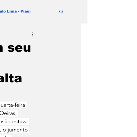
ulo Lima - Piaui
 seu
alta
arta-feira 
Oeiras, 
nsão estava 
, o jumento 