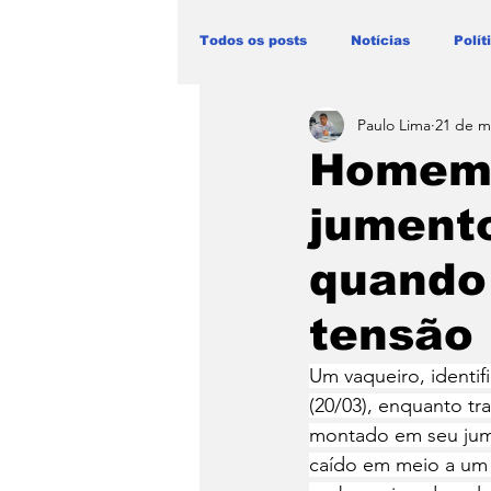
Todos os posts
Notícias
Polít
Paulo Lima
21 de m
Blog Paulo Lima - Maranhão
Homem 
jument
quando 
tensão
Um vaqueiro, identi
(20/03), enquanto tr
montado em seu jumen
caído em meio a um 