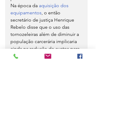
Na época da 
aquisição dos 
equipamentos
, o então 
secretário de justiça Henrique 
Rebelo disse que o uso das 
tornozeleiras além de diminuir a 
população carcerária implicaria 
ainda na redução de custos para 
o governo estadual.
“Um preso custa em média R$ 
1.700 enquanto que a 
tornozeleira foi adquirida ao 
custo de R$ 580", disse.
📲 
Veja as últimas notícias d