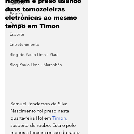
Homem é preso usando
Notícias
duas tornozeleiras
Política
eletrônicas ao mesmo
Opinião
tempo em Timon
Esporte
Entretenimento
Blog do Paulo Lima - Piaui
Blog Paulo Lima - Maranhão
Samuel Janderson da Silva 
Nascimento foi preso nesta 
quarta-feira (16) em 
Timon
, 
suspeito de roubo. Esta é pelo 
menos a terceira prisão do rapaz 