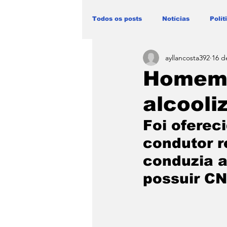
Todos os posts
Notícias
Polít
ayllancosta392
16 d
Blog Paulo Lima - Maranhão
Homem 
alcooli
Foi oferec
condutor 
conduzia a
possuir CN