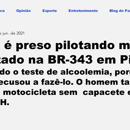
ica
Opinião
Esporte
Entretenimento
Blog do Pa
e jun. de 2021
é preso pilotando m
zado na BR-343 em Pir
ido o teste de alcoolemia, por
recusou a fazê-lo. O homem 
 motocicleta sem  capacete 
H. 