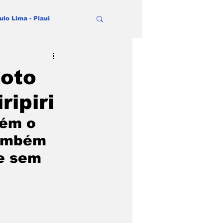
ulo Lima - Piaui
oto
ipiri
ém o  
também 
e sem 