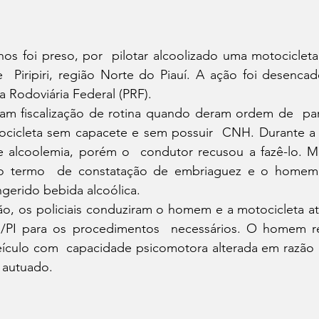
 foi preso, por  pilotar alcoolizado uma motocicleta
  Piripiri, região Norte do Piauí. A ação foi desencad
 Rodoviária Federal (PRF).
zavam fiscalização de rotina quando deram ordem de  p
cicleta sem capacete e sem possuir  CNH. Durante a 
e alcoolemia, porém o  condutor recusou a fazê-lo. M
am o termo  de constatação de embriaguez e o homem
ingerido bebida alcoólica.
ão, os policiais conduziram o homem e a motocicleta até à
ri/PI para os procedimentos  necessários. O homem r
eículo com  capacidade psicomotora alterada em razão d
i autuado.