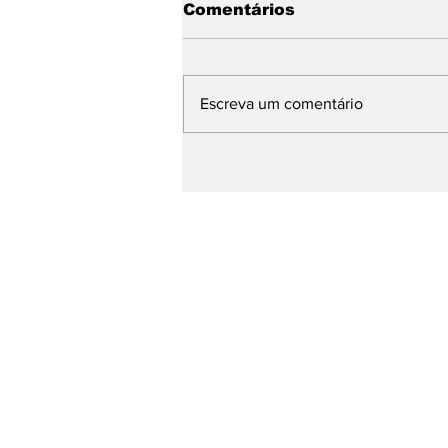
Comentários
Escreva um comentário
Base de Rafael Fonteles
apresenta avanços da
Educação e propostas
para os próximos quatro
anos durante plenária
Página Inicial
entretenimento