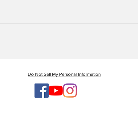
Piauí registra queda de
Em 
quase 47% nas mortes
Gov
por AVC e redução dos
gan
índices de mortalidade
enq
Do Not Sell My Personal Information
ten
ges