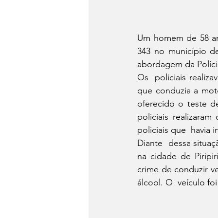
Um homem de 58 anos
343 no município de
abordagem da Polícia
Os  policiais reali
que conduzia a moto
oferecido o teste d
policiais realizar
policiais que  havia 
Diante  dessa situaç
na cidade de Piripi
crime de conduzir v
álcool. O  veículo fo