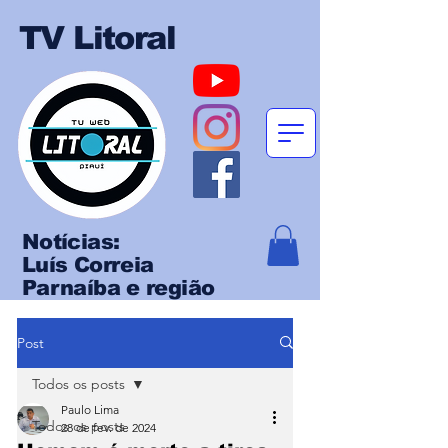
TV Litoral
Notícias:
Luís Correia
Parnaíba e região
Post
Todos os posts
Paulo Lima
Todos os posts
28 de fev. de 2024