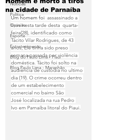
Homem é morto a tiros
Notícias
na cidade de Parnaíba
Política
Um homem foi 
 assassinado a 
Opinião
tiros nesta tarde desta  quarta-
feira(28), identificado como 
Esporte
Tácito Vilar Rodrigues, de 43 
Entretenimento
anos, Ele tinha sido preso 
semana passada por violência 
Blog do Paulo Lima - Piaui
doméstica. Tácito foi solto na 
Blog Paulo Lima - Maranhão
audiência de custódia no ultimo 
dia (19). O crime ocorreu dentro 
de um estabelecimento 
comercial no bairro São 
José 
localizada na rua Pedro 
Ivo 
em Parnaíba litoral do Piaui.