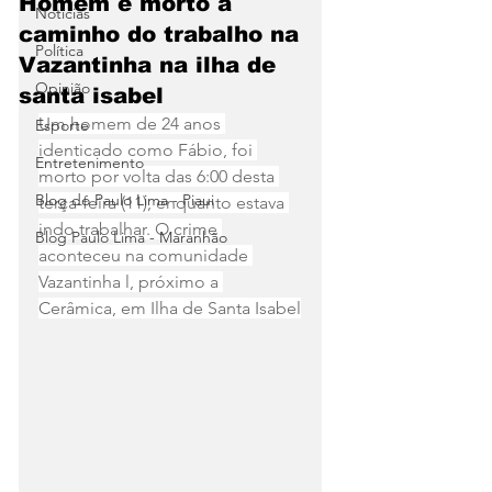
Homem é morto a
Notícias
caminho do trabalho na
Política
Vazantinha na ilha de
Opinião
santa isabel
Um homem de 24 anos 
Esporte
identicado como Fábio, foi 
Entretenimento
morto por volta das 6:00 desta 
Blog do Paulo Lima - Piaui
terça-feira (11), enquanto estava 
indo trabalhar. O crime 
Blog Paulo Lima - Maranhão
aconteceu na comunidade 
Vazantinha l, próximo a 
Cerâmica, em Ilha de Santa Isabel