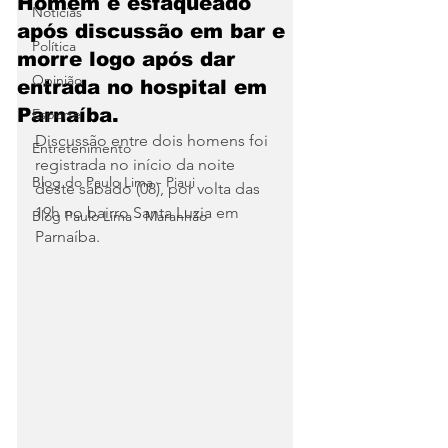
Homem é esfaqueado
Notícias
após discussão em bar e
Política
morre logo após dar
Opinião
entrada no hospital em
Parnaíba.
Esporte
Discussão entre dois homens foi 
Entretenimento
registrada no início da noite 
Blog do Paulo Lima - Piaui
deste sábado (08), por volta das 
19h no bairro Santa Luzia em 
Blog Paulo Lima - Maranhão
Parnaíba.