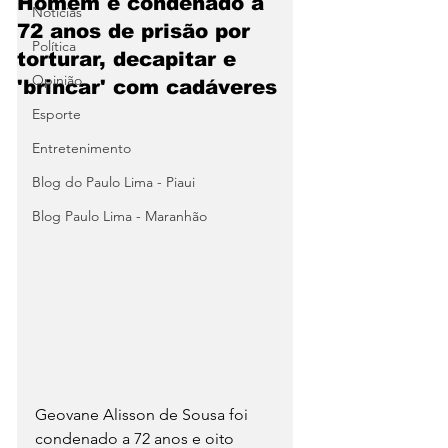
Homem é condenado a
Notícias
72 anos de prisão por
Política
torturar, decapitar e
Opinião
'brincar' com cadáveres
Esporte
Entretenimento
Blog do Paulo Lima - Piaui
Blog Paulo Lima - Maranhão
Geovane Alisson de Sousa foi 
condenado a 72 anos e oito 