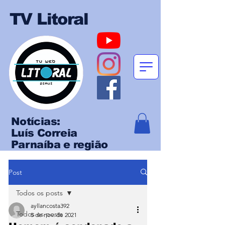
TV Litoral
Notícias:
Luís Correia
Parnaíba e região
Post
Todos os posts
ayllancosta392
Todos os posts
5 de nov. de 2021