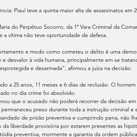
ncia: Piauí teve a quinta maior alta de assassinatos em 
Maria do Perpétuo Socorro, da 1ª Vara Criminal da Coma
e a vítima não teve oportunidade de defesa.
ortamento e modo como cometeu o delito é uma demon
ade e desvalor à vida humana, principalmente em se trata
esprotegida e desarmada”, afirmou a juíza na decisão.
ado a 25 anos, 11 meses e 6 dias de reclusão. O homem
do no dia crime foi absolvido.
minou que o acusado não poderá recorrer da decisão em 
 permaneceu preso durante toda a instrução criminal e 
mandado de prisão preventiva e cumprindo pena, não lh
 da liberdade provisória por estarem presentes as hipó
tódia preventiva, mormente a garantia da ordem pública 