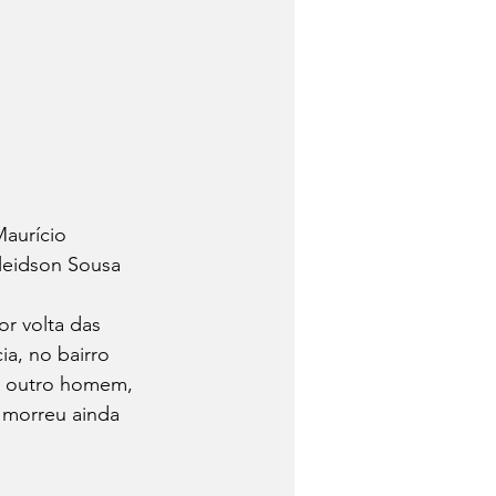
aurício 
leidson Sousa 
r volta das 
a, no bairro 
s outro homem, 
 morreu ainda 