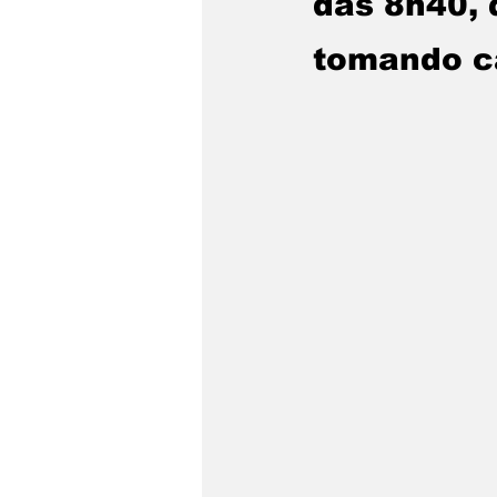
das 8h40, 
tomando ca