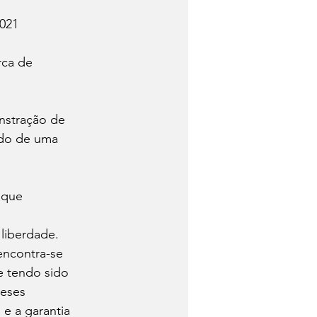
2021
rca de 
stração de 
ndo de uma 
 que 
liberdade.
encontra-se 
e tendo sido 
teses 
e a garantia 