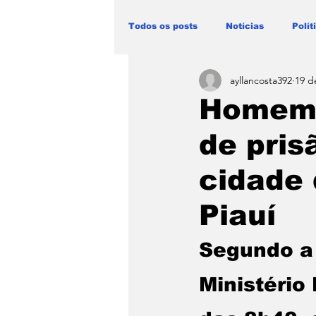
Todos os posts
Notícias
Polít
ayllancosta392
19 d
Blog Paulo Lima - Maranhão
Homem 
de pris
cidade 
Piauí
Segundo a
Ministério 