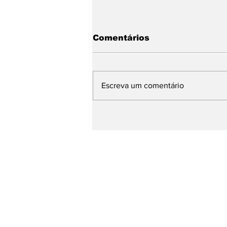
Comentários
Escreva um comentário
Base de Rafael Fonteles
apresenta avanços da
Educação e propostas
para os próximos quatro
anos durante plenária