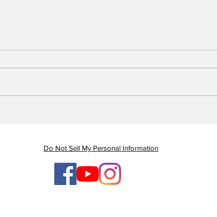
Piauí registra queda de
Em 
quase 47% nas mortes
Gov
por AVC e redução dos
gan
índices de mortalidade
enq
Do Not Sell My Personal Information
ten
ges