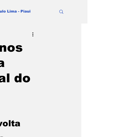
ulo Lima - Piaui
nos
a
al do
volta 