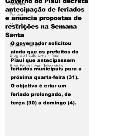
Governo do Piauí decreta
Notícias
antecipação de feriados
Política
e anuncia propostas de
Opinião
restrições na Semana
Santa
Esporte
O governador solicitou 
Entretenimento
ainda que os prefeitos do 
Blog do Paulo Lima - Piaui
Piauí que antecipassem 
Blog Paulo Lima - Maranhão
feriados municipais para a 
próxima quarta-feira (31). 
O objetivo é criar um 
feriado prolongado, de 
terça (30) a domingo (4).