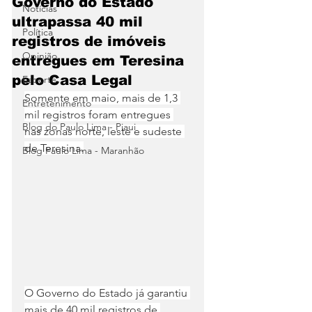
Governo do Estado
Notícias
ultrapassa 40 mil
Política
registros de imóveis
Opinião
entregues em Teresina
pelo Casa Legal
Esporte
Somente em maio, mais de 1,3 
Entretenimento
mil registros foram entregues 
Blog do Paulo Lima - Piaui
nas zonas norte, leste e sudeste 
de Teresina.
Blog Paulo Lima - Maranhão
O Governo do Estado já garantiu 
mais de 40 mil registros de 