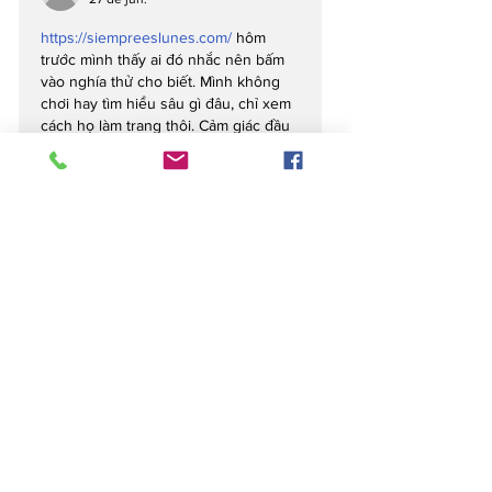
https://siempreeslunes.com/
 hôm 
trước mình thấy ai đó nhắc nên bấm 
vào nghía thử cho biết. Mình không 
chơi hay tìm hiểu sâu gì đâu, chỉ xem 
cách họ làm trang thôi. Cảm giác đầu 
tiên là bố cục khá dễ chịu, chia mảng 
rõ ràng nên lướt nhanh vẫn nắm 
được ý chính. Có đoạn giới thiệu kiểu 
nói nền tảng có hệ sinh thái trò chơi 
phong phú và trải nghiệm hiện đại, 
đọc qua là hiểu chứ không…
Mostrar mais
Curtir
Responder
terrancecart.e.r.36.0.7
25 de jun.
https://soicau247.com/soi-cau-mien-
phi-888.html
 mình lướt thử vì thấy bạn 