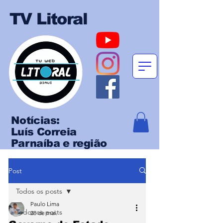
TV Litoral
Notícias:
Luís Correia
Parnaíba e região
Post
Todos os posts
Paulo Lima
Todos os posts
28 de mai.