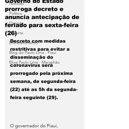
Governo do Estado
Notícias
prorroga decreto e
Política
anuncia antecipação de
Opinião
feriado para sexta-feira
(26)
Esporte
Decreto com medidas 
Entretenimento
restritivas para evitar a 
Blog do Paulo Lima - Piaui
disseminação do 
Blog Paulo Lima - Maranhão
coronavírus será 
prorrogado pela próxima 
semana, de segunda-feira 
(22) até as 5h da segunda-
feira seguinte (29).
O governador do Piauí, 