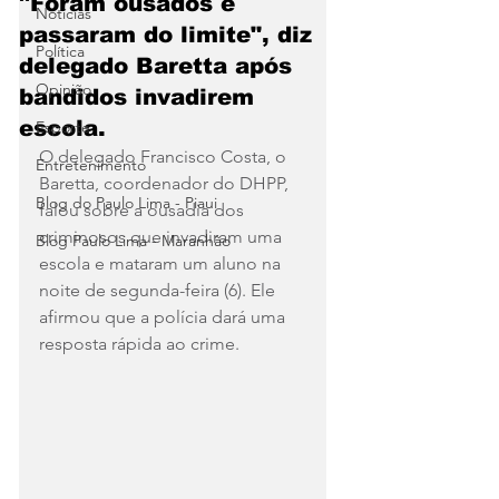
"Foram ousados e
Notícias
passaram do limite", diz
Política
delegado Baretta após
Opinião
bandidos invadirem
escola.
Esporte
O delegado Francisco Costa, o 
Entretenimento
Baretta, coordenador do DHPP, 
Blog do Paulo Lima - Piaui
falou sobre a ousadia dos 
criminosos que invadiram uma 
Blog Paulo Lima - Maranhão
escola e mataram um aluno na 
noite de segunda-feira (6). Ele 
afirmou que a polícia dará uma 
resposta rápida ao crime.