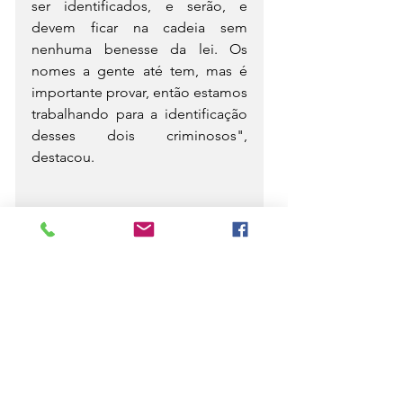
ser identificados, e serão, e 
devem ficar na cadeia sem 
nenhuma benesse da lei. Os 
nomes a gente até tem, mas é 
importante provar, então estamos 
trabalhando para a identificação 
desses dois criminosos", 
destacou.
Fonte 
Por Bárbara Rodrigues; 
TvLitoralPiaui   Blog do Paulo 
Lima
Ver tudo
Posts recentes