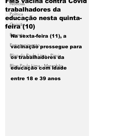
FMS vacina contra Covid
Notícias
trabalhadores da
Política
educação nesta quinta-
Opinião
feira (10)
Esporte
Na sexta-feira (11), a 
Entretenimento
vacinação prossegue para 
Blog do Paulo Lima - Piaui
os trabalhadores da 
Blog Paulo Lima - Maranhão
educação com idade 
entre 18 e 39 anos 