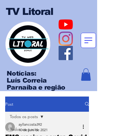
TV Litoral
Notícias:
Luís Correia
Parnaíba e região
Post
Todos os posts
ayllancosta392
Todos os posts
10 de jun. de 2021