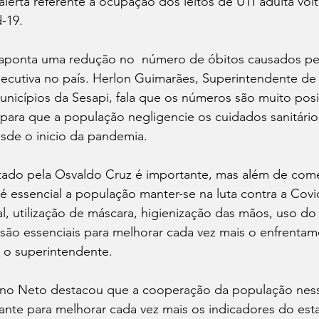
alerta referente a ocupação dos leitos de UTI adulta vol
-19. 
aponta uma redução no  número de óbitos causados pelo
cutiva no país. Herlon Guimarães, Superintendente de
unicípios da Sesapi, fala que os números são muito pos
 para que a população negligencie os cuidados sanitári
sde o inicio da pandemia.
ado pela Osvaldo Cruz é importante, mas além de com
 essencial a população manter-se na luta contra a Covi
l, utilização de máscara, higienização das mãos, uso do 
são essenciais para melhorar cada vez mais o enfrentam
 o superintendente.
tino Neto destacou que a cooperação da população ne
nte para melhorar cada vez mais os indicadores do esta