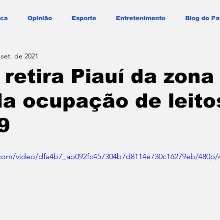
ica
Opinião
Esporte
Entretenimento
Blog do Pa
 set. de 2021
 retira Piauí da zona
da ocupação de leito
9
ic.com/video/dfa4b7_ab092fc457304b7d8114e730c16279eb/480p/