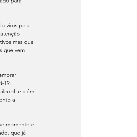
tado para 
 vírus pela 
 atenção 
itivos mas que 
os que vem 
emorar 
d-19. 
álcool  e além 
ento a 
sse momento é 
do, que já 