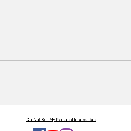
Piauí registra queda de
Em 
quase 47% nas mortes
Gov
por AVC e redução dos
gan
índices de mortalidade
enq
Do Not Sell My Personal Information
ten
ges