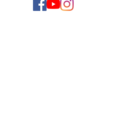
TV Litoral
M P L DE SOUZA