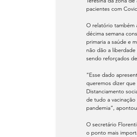
Teresina da zona de 
pacientes com Covid
O relatório também 
décima semana conse
primaria a saúde e m
não dão a liberdade
sendo reforçados de
“Esse dado apresent
queremos dizer que é
Distanciamento socia
de tudo a vacinação 
pandemia”, apontou
O secretário Floren
o ponto mais importa