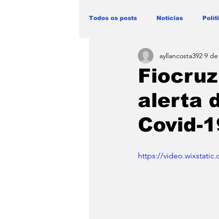
Todos os posts
Notícias
Polít
ayllancosta392
9 de
Blog Paulo Lima - Maranhão
Fiocruz
alerta 
Covid-1
https://video.wixstat