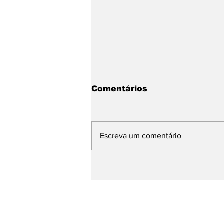
Comentários
Escreva um comentário
Base de Rafael Fonteles
apresenta avanços da
Educação e propostas
para os próximos quatro
anos durante plenária