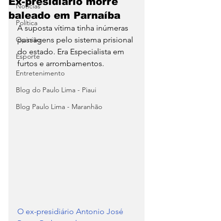
Ex-presidiário morre
Notícias
baleado em Parnaíba
Política
A suposta vítima tinha inúmeras 
Opinião
passagens pelo sistema prisional 
do estado. Era Especialista em 
Esporte
furtos e arrombamentos.
Entretenimento
Blog do Paulo Lima - Piaui
Blog Paulo Lima - Maranhão
O ex-presidiário Antonio José 