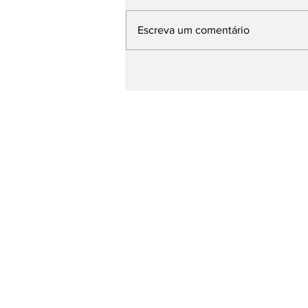
Escreva um comentário
Base de Rafael Fonteles
apresenta avanços da
Educação e propostas
para os próximos quatro
anos durante plenária
Página Inicial
entretenimento
Esporte
Todas as Notícias