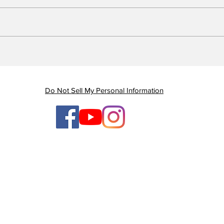
Piauí registra queda de
Em 
quase 47% nas mortes
Gov
por AVC e redução dos
gan
índices de mortalidade
enq
Do Not Sell My Personal Information
ten
ges
TV Litoral