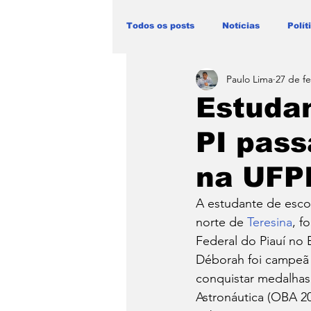
Todos os posts
Notícias
Polít
Paulo Lima
27 de fe
Blog Paulo Lima - Maranhão
Estudan
PI pass
na UFP
A estudante de escol
norte de 
Teresina
, f
Federal do Piauí no
Déborah foi campeã 
conquistar medalhas 
Astronáutica (OBA 20