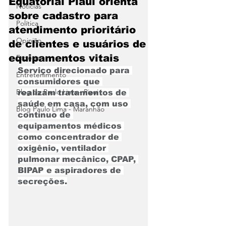
Equatorial Piauí orienta
Notícias
sobre cadastro para
Política
atendimento prioritário
Opinião
de clientes e usuários de
equipamentos vitais
Esporte
Serviço direcionado para 
Entretenimento
consumidores que 
Blog do Paulo Lima - Piaui
realizam tratamentos de 
saúde em casa, com uso 
Blog Paulo Lima - Maranhão
contínuo de 
equipamentos médicos 
como concentrador de 
oxigênio, ventilador 
pulmonar mecânico, CPAP, 
BIPAP e aspiradores de 
secreções.