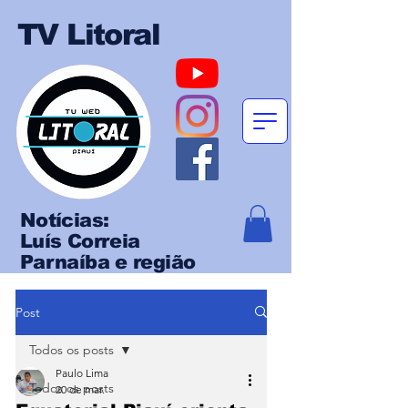
TV Litoral
Notícias:
Luís Correia
Parnaíba e região
Post
Todos os posts
Paulo Lima
Todos os posts
20 de mar.