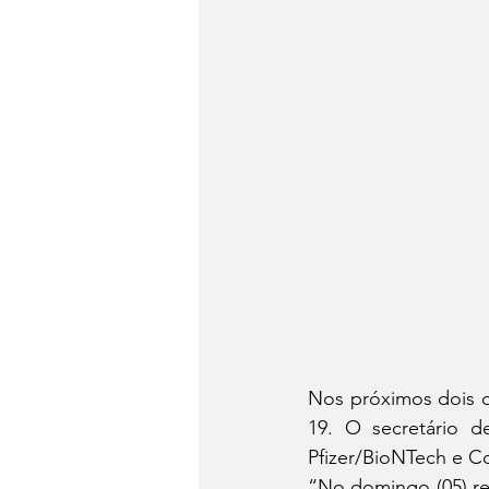
Nos próximos dois di
19. O secretário d
Pfizer/BioNTech e C
“No domingo (05) re