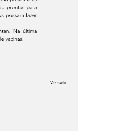
o prontas para 
os possam fazer 
tan. Na última 
e vacinas. 
Ver tudo