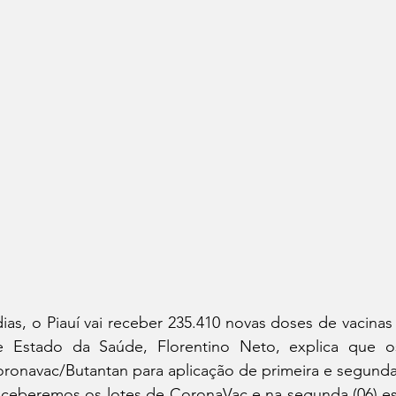
as, o Piauí vai receber 235.410 novas doses de vacinas
e Estado da Saúde, Florentino Neto, explica que os
oronavac/Butantan para aplicação de primeira e segunda
ceberemos os lotes de CoronaVac e na segunda (06) estã