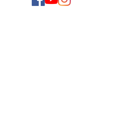
TV Litoral
M P L DE SOUZA
Rua 31 de Março N 14, Bairro Corrente,Chapadinha - Ma