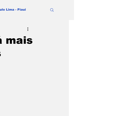
ulo Lima - Piaui
á mais
s