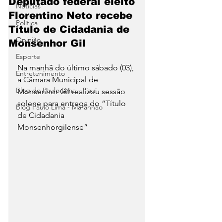
Deputado federal eleito
Notícias
Florentino Neto recebe
Política
Título de Cidadania de
Opinião
Monsenhor Gil
Esporte
Na manhã do último sábado (03), 
Entretenimento
a Câmara Municipal de 
Blog do Paulo Lima - Piaui
Monsenhor Gil realizou sessão 
solene para entrega do “Título 
Blog Paulo Lima - Maranhão
de Cidadania 
Monsenhorgilense” 