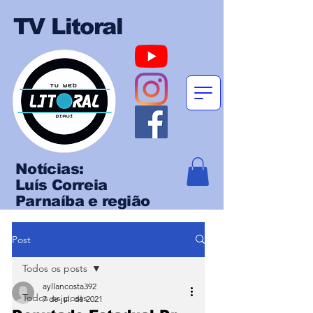
TV Litoral
Notícias:
Luís Correia
Parnaíba e região
Post
Todos os posts
ayllancosta392
Todos os posts
7 de jul. de 2021