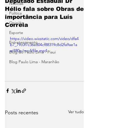
Deputado Estadual Dr
Notícias
Hélio fala sobre Obras de
Política
importância para Luís
Opinião
Correia
Esporte
https://video.wixstatic.com/video/dfa4
Entretenimento
b7_79c0f7c36e804cf88319c8d2fa9ae1a
a/480p/mp4/file.mp4
Blog do Paulo Lima - Piaui
Blog Paulo Lima - Maranhão
Ver tudo
Posts recentes