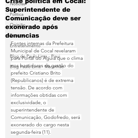
Crise política em Cocal:
Notícias
Superintendente de
Política
Comunicação deve ser
Opinião
exonerado após
denuncias
Esporte
Fontes internas da Prefeitura 
Entretenimento
Municipal de Cocal revelaram 
Blog do Paulo Lima - Piaui
para Portal do Águia que o clima 
nos bastidores da gestão do 
Blog Paulo Lima - Maranhão
prefeito Cristiano Brito 
(Republicanos) é de extrema 
tensão. De acordo com 
informações obtidas com 
exclusividade, o 
superintendente de 
Comunicação, Godofredo, será 
exonerado do cargo nesta 
segunda-feira (11).