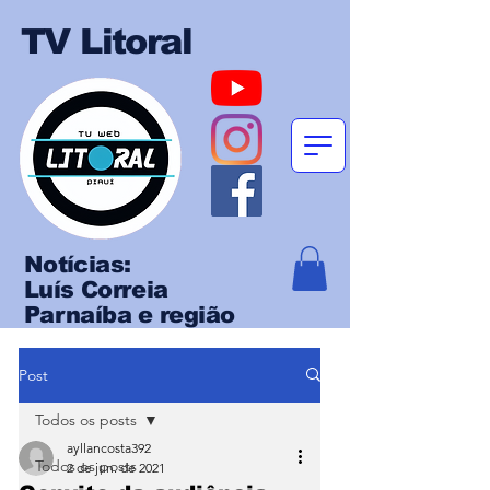
TV Litoral
Notícias:
Luís Correia
Parnaíba e região
Post
Todos os posts
ayllancosta392
Todos os posts
2 de jun. de 2021