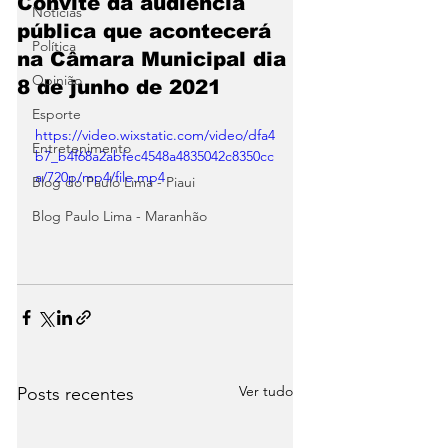
Convite da audiência
Notícias
pública que acontecerá
Política
na Câmara Municipal dia
Opinião
8 de junho de 2021
Esporte
https://video.wixstatic.com/video/dfa4
Entretenimento
b7_b4f68a2abfec4548a4835042c8350cc
a/720p/mp4/file.mp4
Blog do Paulo Lima - Piaui
Blog Paulo Lima - Maranhão
Ver tudo
Posts recentes