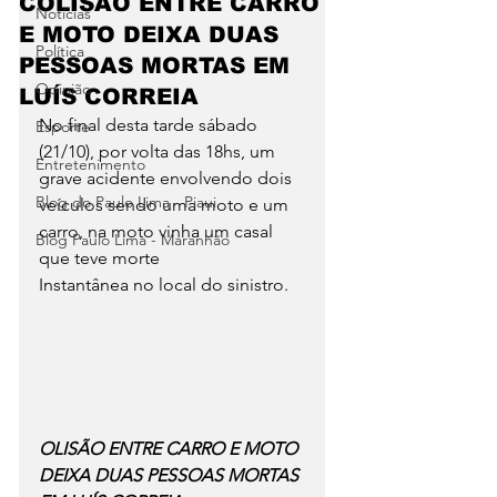
COLISÃO ENTRE CARRO
Notícias
E MOTO DEIXA DUAS
Política
PESSOAS MORTAS EM
Opinião
LUÍS CORREIA
No final desta tarde sábado 
Esporte
(21/10), por volta das 18hs, um 
Entretenimento
grave acidente envolvendo dois 
Blog do Paulo Lima - Piaui
veículos sendo uma moto e um 
carro, na moto vinha um casal 
Blog Paulo Lima - Maranhão
que teve morte
Instantânea no local do sinistro.
OLISÃO ENTRE CARRO E MOTO 
DEIXA DUAS PESSOAS MORTAS 