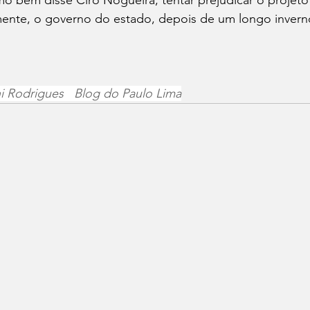
omo bem disse Ciro Nogueira, tentar prejudicar o projet
lmente, o governo do estado, depois de um longo invern
ni Rodrigues   Blog do Paulo Lima