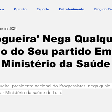
ica
Opinião
Esporte
Entretenimento
Blog do Pa
ov. de 2024
ogueira' Nega Qualq
o do Seu partido Em
Ministério da Saúde
eira, presidente nacional do Progressistas, nega qualq
r Ministério da Saúde de Lula.