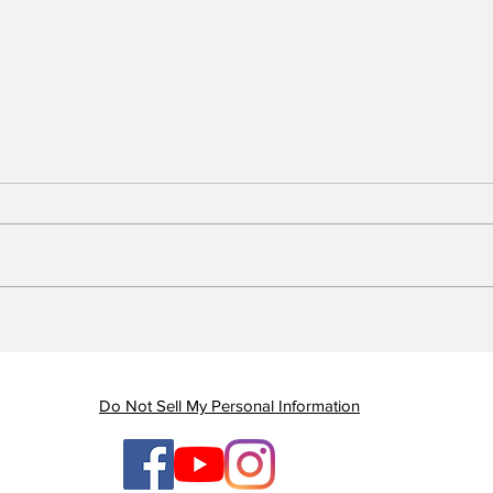
Piauí registra queda de
Em 
quase 47% nas mortes
Gov
por AVC e redução dos
gan
índices de mortalidade
enq
Do Not Sell My Personal Information
ten
ges