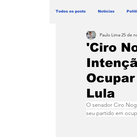
Todos os posts
Notícias
Polít
Paulo Lima
25 de n
Blog Paulo Lima - Maranhão
'Ciro N
Intençã
Ocupar 
Lula
O senador Ciro Nogu
seu partido em ocupa