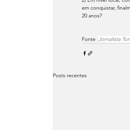
2) Em nível local, c
em conquistar, fina
20 anos?
Fonte  
Jornalista To
Posts recentes