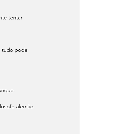
te tentar 
a, tudo pode 
lanque.
ilósofo alemão 