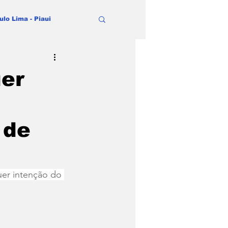
ulo Lima - Piaui
uer
 de
uer intenção do 