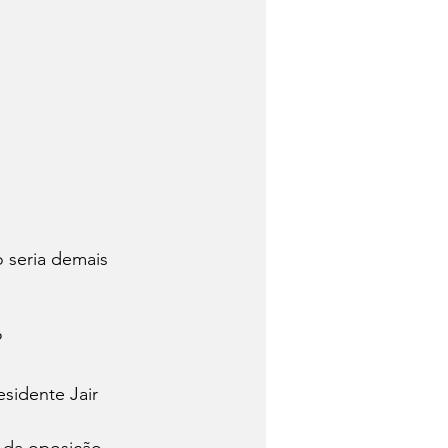
 seria demais 
?
sidente Jair 