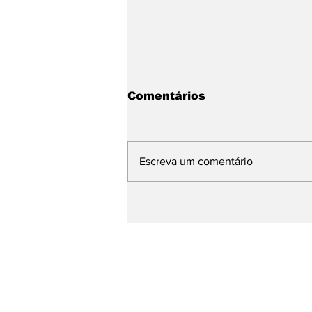
Comentários
Escreva um comentário
Base de Rafael Fonteles
apresenta avanços da
Educação e propostas
para os próximos quatro
anos durante plenária