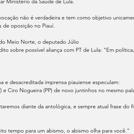
r Ministério da Saúde de Lula.
ovocação não é verdadeira e tem como objetivo unicamen
s de oposição no Piauí. 
 do Meio Norte, o deputado Júlio
 dito sobre possível aliança com PT de Lula: "Em polític
lha e desacreditada imprensa piauiense especulam:
T) e Ciro Nogueira (PP) de novo juntinhos no mesmo pa
staremos diante da antológica, e sempre atual frase do f
to tempo para um abismo, o abismo olha para você."