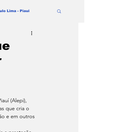
ulo Lima - Piaui
ue
r
auí (Alepi), 
as que cria o 
ião e em outros 