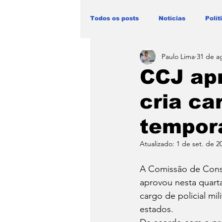
Todos os posts
Notícias
Polít
Paulo Lima
31 de a
Blog Paulo Lima - Maranhão
CCJ apr
cria car
temporá
Atualizado:
1 de set. de 2
A Comissão de Consti
aprovou nesta quarta
cargo de policial mi
estados.