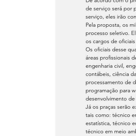
De acordo com o proj
de serviço será por
serviço, eles irão co
Pela proposta, os mi
processo seletivo. E
os cargos de oficiais
Os oficiais desse qu
áreas profissionais 
engenharia civil, en
contábeis, ciência 
processamento de da
programação para we
desenvolvimento de s
Já os praças serão e
tais como: técnico e
estatística, técnico
técnico em meio amb