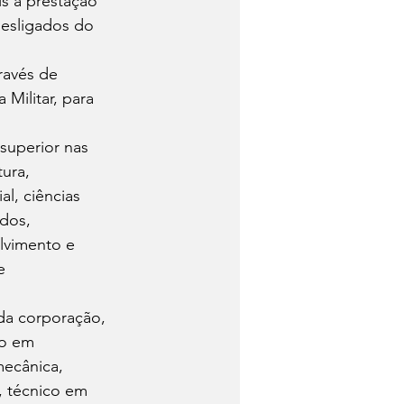
s a prestação 
esligados do 
ravés de 
Militar, para 
superior nas 
ura, 
l, ciências 
dos, 
lvimento e 
e 
 da corporação, 
co em 
mecânica, 
, técnico em 