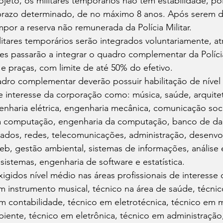
eto, os militares temporários não tem estabilidade, poi
 prazo determinado, de no máximo 8 anos. Após serem d
mpor a reserva não remunerada da Polícia Militar.
litares temporários serão integrados voluntariamente, at
les passarão a integrar o quadro complementar da Polícia 
 e praças, com limite de até 50% do efetivo.
adro complementar deverão possuir habilitação de nível 
de interesse da corporação como: música, saúde, arquitet
genharia elétrica, engenharia mecânica, comunicação socia
da computação, engenharia da computação, banco de da
dos, redes, telecomunicações, administração, desenvo
b, gestão ambiental, sistemas de informações, análise 
istemas, engenharia de software e estatística.
xigidos nível médio nas áreas profissionais de interesse
m instrumento musical, técnico na área de saúde, técni
 em contabilidade, técnico em eletrotécnica, técnico em 
iente, técnico em eletrônica, técnico em administração