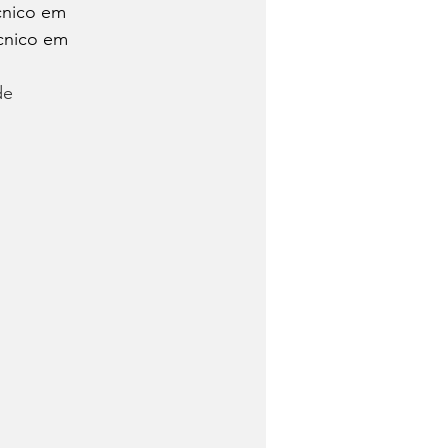
cnico em 
cnico em 
de 