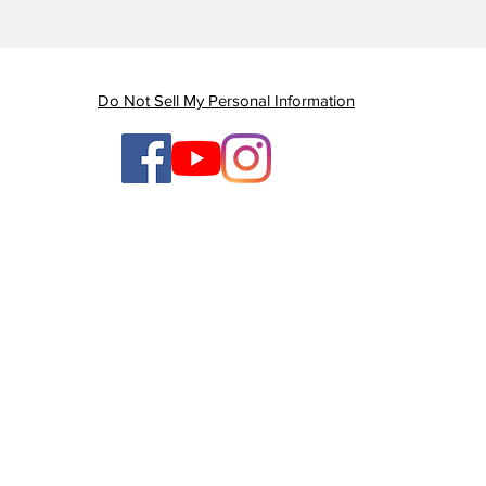
Piauí registra queda de
Em 
quase 47% nas mortes
Gov
por AVC e redução dos
gan
índices de mortalidade
enq
Do Not Sell My Personal Information
ten
ges
TV Litoral