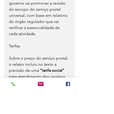
governo vai promover a revisão 
do escopo do serviço postal 
universal, com base em relatório 
do órgão regulador que vai 
verificar a essencialidade de 
cada atividade.
Tarifas
Sobre o preço do serviço postal, 
o relator incluiu no texto a 
previsão de uma 
"tarifa social"
para atendimento dos usuários 
que não tenham condições 
econômicas de pagar 
pelo 
serviço de cartas e telegramas.
Cutrim previu, ainda, que o 
reajuste das tarifas do serviço 
postal terá periodicidade e 