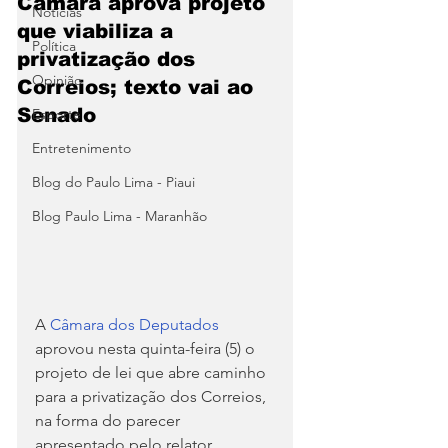
Câmara aprova projeto
Notícias
que viabiliza a
Política
privatização dos
Opinião
Correios; texto vai ao
Senado
Esporte
Entretenimento
Blog do Paulo Lima - Piaui
Blog Paulo Lima - Maranhão
A 
Câmara dos Deputados
aprovou nesta quinta-feira (5) o 
projeto de lei que abre caminho 
para a privatização dos Correios, 
na forma do parecer 
apresentado pelo relator, 