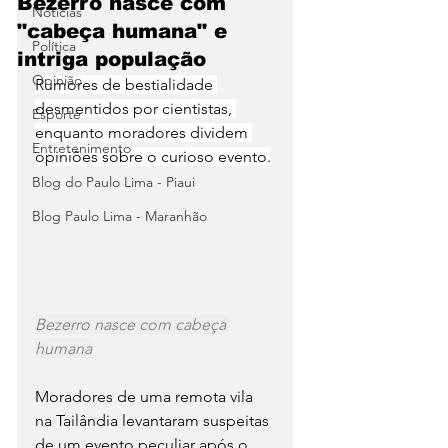
Bezerro nasce com
Notícias
"cabeça humana" e
Política
intriga população
Opinião
Rumores de bestialidade 
desmentidos por cientistas, 
Esporte
enquanto moradores dividem 
Entretenimento
opiniões sobre o curioso evento.
Blog do Paulo Lima - Piaui
Blog Paulo Lima - Maranhão
Bezerro nasce com cabeça 
humana
Moradores de uma remota vila 
na Tailândia levantaram suspeitas 
de um evento peculiar após o 