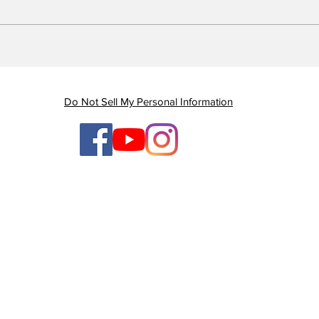
Piauí registra queda de
Em 
quase 47% nas mortes
Gov
por AVC e redução dos
gan
índices de mortalidade
enq
Do Not Sell My Personal Information
ten
ges
TV Litoral