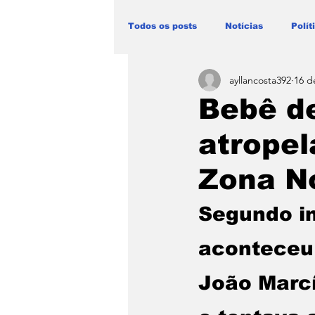
Todos os posts
Notícias
Polít
ayllancosta392
16 d
Blog Paulo Lima - Maranhão
Bebê d
atropel
Zona No
Segundo in
aconteceu
João Marcí