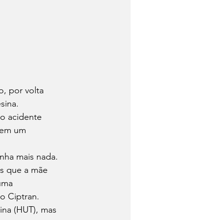
, por volta 
sina.
o acidente 
 em um 
inha mais nada. 
s que a mãe 
uma 
o Ciptran.
ina (HUT), mas 