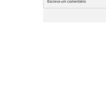
Escreva um comentário
Base de Rafael Fonteles
apresenta avanços da
Educação e propostas
para os próximos quatro
anos durante plenária
Página Inicial
entretenimento
Esporte
Todas as Notícias
Blog do Paulo Lima
Anúncio