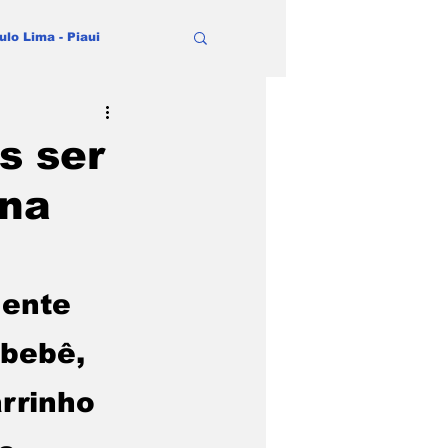
ulo Lima - Piaui
s ser
 na
ente 
bebê, 
rrinho 