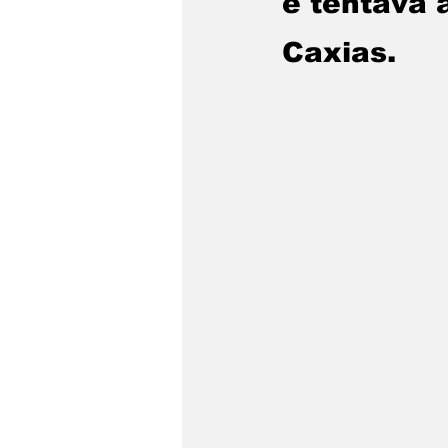
e tentava 
Caxias.