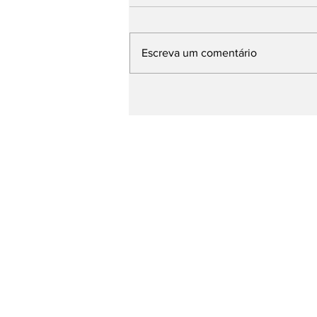
Escreva um comentário
Preso o principal
suspeito de feminicidio
acontecido em Parnaiba
na ultima terça (11)
Página Inicial
entretenimento
Esporte