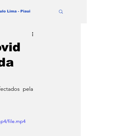
ulo Lima - Piaui
vid
 da
fectados  pela 
p4/file.mp4