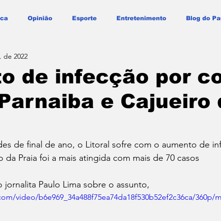
ica
Opinião
Esporte
Entretenimento
Blog do Pa
. de 2022
 de infecção por co
Parnaiba e Cajueiro
des de final de ano, o Litoral sofre com o aumento de in
ro da Praia foi a mais atingida com mais de 70 casos
 jornalita Paulo Lima sobre o assunto,
ic.com/video/b6e969_34a488f75ea74da18f530b52ef2c36ca/360p/m