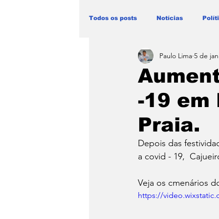
Todos os posts
Notícias
Polít
Paulo Lima
5 de jan
Blog Paulo Lima - Maranhão
Aumento
-19 em 
Praia.
Depois das festivida
a covid - 19,  Cajuei
Veja os cmenários do
https://video.wixstat