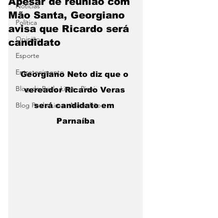
Apesar de reunião com
Notícias
Mão Santa, Georgiano
Política
avisa que Ricardo será
Opinião
candidato
Esporte
Entretenimento
Georgiano Neto diz que o 
Blog do Paulo Lima - Piaui
vereador Ricardo Veras 
Blog Paulo Lima - Maranhão
será candidato em 
Parnaíba