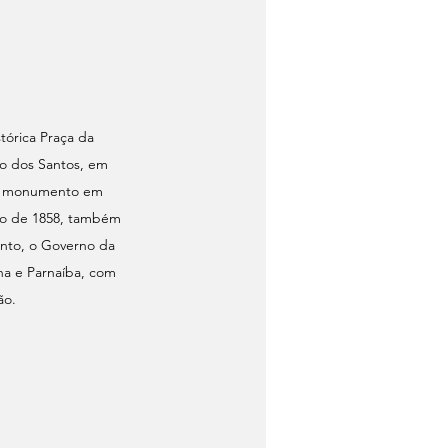
tórica Praça da 
o dos Santos, em 
 O monumento em 
o de 1858, também 
nto, o Governo da 
na e Parnaíba, com 
ão.