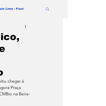
ulo Lima - Piaui
ico,
e
o
itiu chegar à 
agora Praça 
CMBio na Beira-