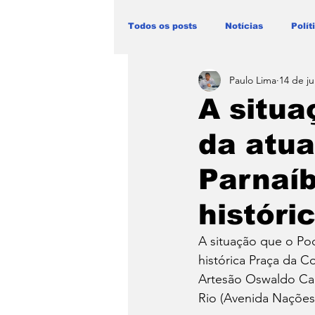
Todos os posts
Notícias
Polít
Paulo Lima
14 de ju
Blog Paulo Lima - Maranhão
A situa
da atua
Parnaíb
históri
A situação que o Pod
histórica Praça da C
Artesão Oswaldo Car
Rio (Avenida Nações