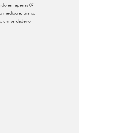
ando em apenas 07 
 medíocre, tirano, 
s, um verdadeiro 