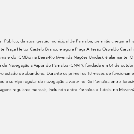
r Público, da atual gestão municipal de Parnaíba, permitiu chegar à his
te Praça Heitor Castelo Branco e agora Praça Artesão Oswaldo Carvalh
bama e do ICMBio na Beira-Rio (Avenida Nações Unidas), é alarmante.
e Navegação a Vapor do Parnaíba (CNVP), fundada em 04 de outubr
ro estado de abandono. Durante os primeiros 18 meses de funcioname
tou o serviço regular de navegação a vapor no Rio Parnaíba entre Teresi
iagens regulares mensais, incluindo entre Parnaíba e Tutoia, no Maranh