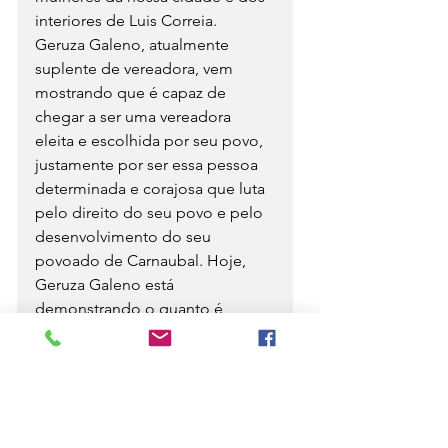
interiores de Luis Correia.
Geruza Galeno, atualmente 
suplente de vereadora, vem 
mostrando que é capaz de 
chegar a ser uma vereadora 
eleita e escolhida por seu povo, 
justamente por ser essa pessoa 
determinada e corajosa que luta 
pelo direito do seu povo e pelo 
desenvolvimento do seu 
povoado de Carnaubal. Hoje, 
Geruza Galeno está 
demonstrando o quanto é 
querida e aceita por amigos e 
amigas em nossa cidade.
A trajetória de Geruza Galeno é 
marcada pela proximidade com 
sua comunidade e pela defesa 