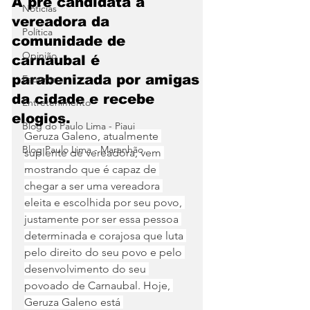
A pré candidata a
Notícias
vereadora da
Política
comunidade de
Opinião
carnaubal é
parabenizada por amigas
Esporte
da cidade e recebe
Entretenimento
elogios.
Blog do Paulo Lima - Piaui
Geruza Galeno, atualmente 
Blog Paulo Lima - Maranhão
suplente de vereadora, vem 
mostrando que é capaz de 
chegar a ser uma vereadora 
eleita e escolhida por seu povo, 
justamente por ser essa pessoa 
determinada e corajosa que luta 
pelo direito do seu povo e pelo 
desenvolvimento do seu 
povoado de Carnaubal. Hoje, 
Geruza Galeno está 