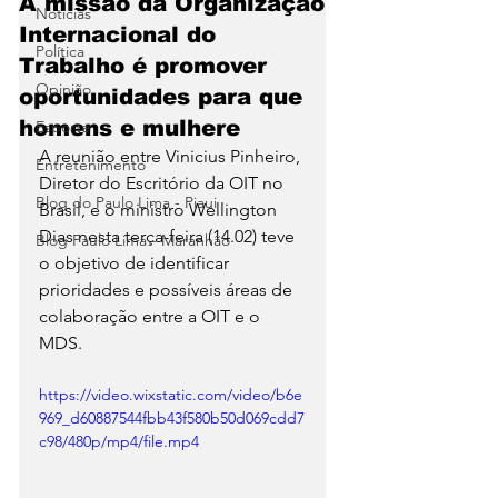
A missão da Organização
Notícias
Internacional do
Política
Trabalho é promover
Opinião
oportunidades para que
homens e mulhere
Esporte
A reunião entre Vinicius Pinheiro, 
Entretenimento
Diretor do Escritório da OIT no 
Blog do Paulo Lima - Piaui
Brasil, e o ministro Wellington 
Dias nesta terça-feira (14.02) teve 
Blog Paulo Lima - Maranhão
o objetivo de identificar 
prioridades e possíveis áreas de 
colaboração entre a OIT e o 
MDS.
https://video.wixstatic.com/video/b6e
969_d60887544fbb43f580b50d069cdd7
c98/480p/mp4/file.mp4