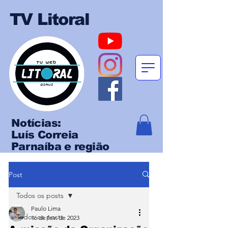
TV Litoral
Notícias:
Luís Correia
Parnaíba e região
Post
Todos os posts
Paulo Lima
Todos os posts
16 de fev. de 2023