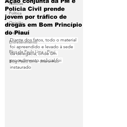
Ação conjunta da PM e
Notícias
Polícia Civil prende
Política
jovem por tráfico de
Opinião
drogas em Bom Princípio
do Piauí
Esporte
Diante dos fatos, todo o material 
Entretenimento
foi apreendido e levado à sede 
Blog do Paulo Lima - Piaui
da delegacia, onde um 
procedimento policial foi 
Blog Paulo Lima - Maranhão
instaurado