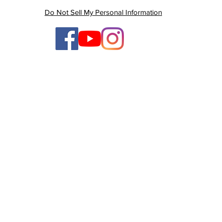
Desenvolvimento da
Alc
Do Not Sell My Personal Information
Educação Básica (Ideb)
TV Litoral