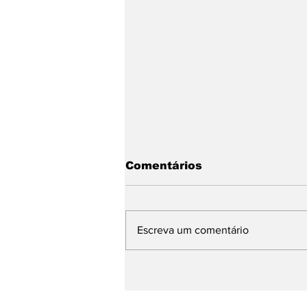
Comentários
Escreva um comentário
Preso o principal
suspeito de feminicidio
acontecido em Parnaiba