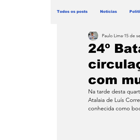
Todos os posts
Notícias
Polít
Paulo Lima
15 de s
Blog Paulo Lima - Maranhão
24º Bat
circula
com mu
Na tarde desta quarta
Atalaia de Luís Corr
conhecida como boc