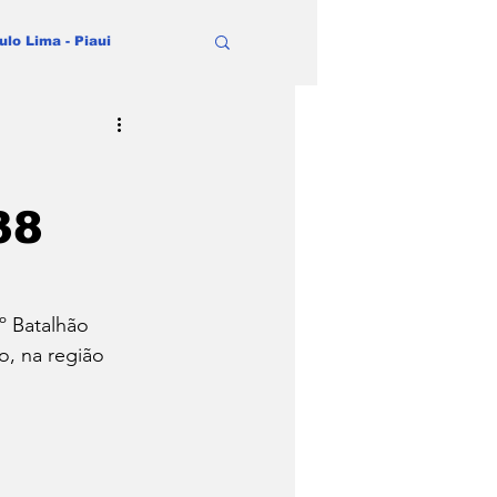
ulo Lima - Piaui
38
4º Batalhão 
o, na região 