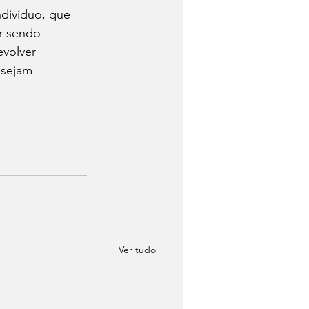
ndivíduo, que 
r sendo 
volver 
 sejam 
Ver tudo